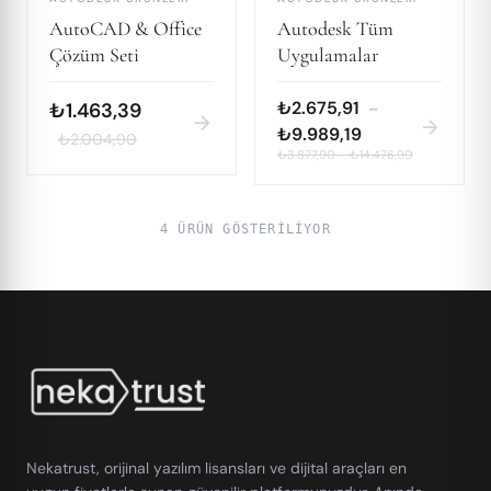
AutoCAD & Office
Autodesk Tüm
Çözüm Seti
Uygulamalar
₺2.675,91
₺1.463,39
–
arrow_forward
arrow_forward
₺9.989,19
₺2.004,90
₺3.877,90
–
₺14.476,90
4 ÜRÜN GÖSTERILIYOR
Nekatrust, orijinal yazılım lisansları ve dijital araçları en