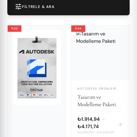
tune
FILTRELE & ARA
%33
%34
AUTODESK ÜRÜNLERI
Tasarım ve
Modelleme Paketi
₺1.914,94
–
arrow_forward
₺4.171,74
₺2.901,90
–
₺6.320,90