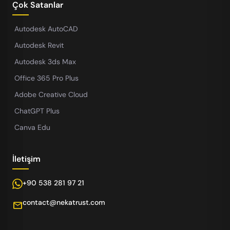
Çok Satanlar
Autodesk AutoCAD
Autodesk Revit
Autodesk 3ds Max
Office 365 Pro Plus
Adobe Creative Cloud
ChatGPT Plus
Canva Edu
İletişim
+90 538 281 97 21
contact@nekatrust.com
mail