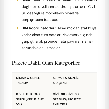
Şehir Plancıları ve Haritacılar:
Yalnız binaları
değil çevre yollarını, su drenaj alanlarını Civil
3D desteği ile modelleyip binalarla
çarpışmasını test edenler.
BIM Koordinatörleri:
Tasarımcıdan statikçiye
kadar akan tüm dataları Navisworks içinde
çarpıştırarak projede hata payını sıfırlamak
zorunda olan uzmanlar.
Pakete Dahil Olan Kategoriler
MIMARI & GENEL
ALTYAPI & ANALIZ
TASARIM
ARAÇLARI
REVIT, AUTOCAD
CIVIL 3D, CIVIL 3D
SERISI (MEP, PLANT
GRADING/PROJECT
VS.)
EXPLORER