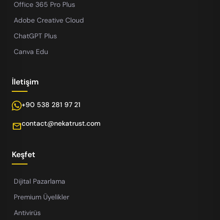
Office 365 Pro Plus
Adobe Creative Cloud
ChatGPT Plus
Canva Edu
İletişim
+90 538 281 97 21
contact@nekatrust.com
mail
Keşfet
Dijital Pazarlama
Premium Üyelikler
Antivirüs