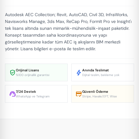
Autodesk AEC Collection; Revit, AutoCAD, Civil 3D, InfraWorks,
Navisworks Manage, 3ds Max, ReCap Pro, FormIt Pro ve Insight'ı
tek lisans altında sunan mimarlık-mühendislik-inşaat paketidir.
Konsept tasarımdan saha koordinasyonuna ve yapı
görselleştirmesine kadar tüm AEC iş akışlarını BIM merkezli
yönetir. Lisans bilgileri e-posta ile teslim edilir.
Orijinal Lisans
Anında Teslimat
verified_user
bolt
%100 orijinallik garantisi
Dijital teslim, bekleme yok
7/24 Destek
Güvenli Ödeme
support_agent
credit_score
WhatsApp ve Telegram
Stripe, Havale/EFT, Wise