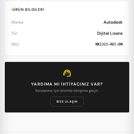
ÜRÜN BILGILERI
Marka
Autodesk
Tür
Dijital Lisans
SKU
NK1321-AEC-DN
support_agent
YARDIMA MI IHTIYACINIZ VAR?
Sorularınız için bizimle iletişime geçin.
BIZE ULAŞIN