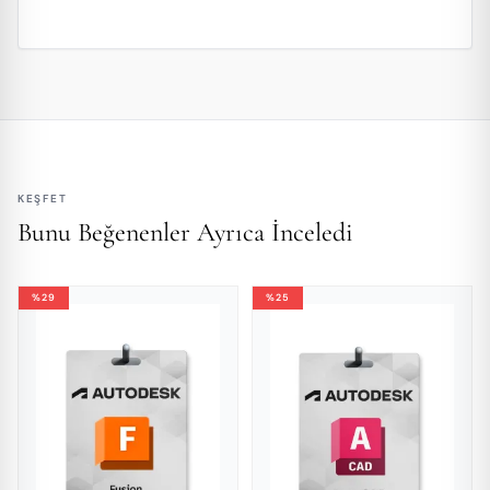
KEŞFET
Bunu Beğenenler Ayrıca İnceledi
%29
%25