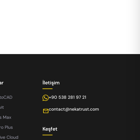
ar
İletişim
utoCAD
+90 538 281 97 21
it
contact@nekatrust.com
mail
s Max
ro Plus
Keşfet
ive Cloud