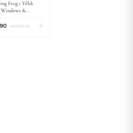
ng Frog 1 Yıllık
 (Windows &
)
arrow_forward
,90
₺1.055,90