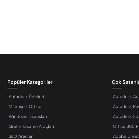
Popüler Kategoriler
Çok Satanl
Autodesk Ürünleri
Autodesk A
Microsoft Office
Autodesk Rev
Windows Lisansları
Autodesk 3d
Grafik Tasarım Araçları
Office 365 P
SEO Araçları
Adobe Creat