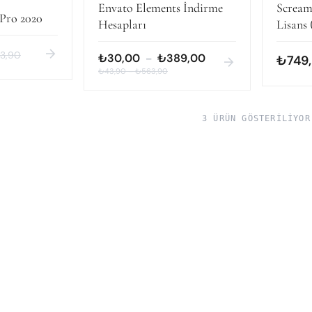
Envato Elements İndirme
Screami
Pro 2020
Hesapları
Lisans
MacOS
arrow_forward
3,90
₺30,00
₺389,00
–
₺749
arrow_forward
₺43,90
–
₺563,90
3 ÜRÜN GÖSTERILIYOR