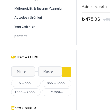
Adobe Acrobat 
Mühendislik & Tasarım Yazılımları
Autodesk Ürünleri
₺475,06
₺63
Yeni Gelenler
pentest
payments
FIYAT ARALIĞI
—
check
0 — 500₺
500 — 1.000₺
1.000 — 2.500₺
2.500₺+
inventory_2
STOK DURUMU