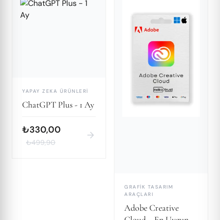
YAPAY ZEKA ÜRÜNLERI
ChatGPT Plus - 1 Ay
₺330,00
arrow_forward
₺499,90
GRAFIK TASARIM
ARAÇLARI
Adobe Creative
Cloud – En Uygun