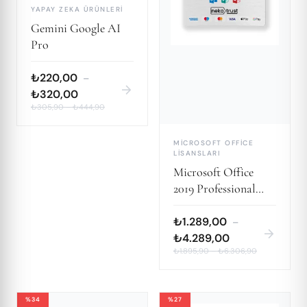
YAPAY ZEKA ÜRÜNLERI
Gemini Google AI
Pro
₺220,00
–
arrow_forward
₺320,00
₺305,90
–
₺444,90
MICROSOFT OFFICE
LISANSLARI
Microsoft Office
2019 Professional
Plus
₺1.289,00
–
arrow_forward
₺4.289,00
₺1.895,90
–
₺6.306,90
%34
%27