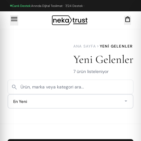
Canlı Destek
|
Anında Dijital Teslimat · 7/24 Destek ·
menu
shopping_bag
ANA SAYFA
YENI GELENLER
chevron_right
Yeni Gelenler
7 ürün listeleniyor
search