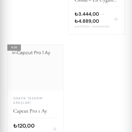
Fiyat Garantisi
₺3.444,00
–
arrow_forward
₺4.889,00
₺4.717,90
–
₺6.696,90
%26
DI
GRAFIK TASARIM
ARAÇLARI
Capcut Pro 1 Ay
₺120,00
arrow_forward