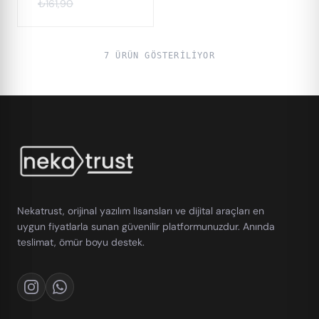
₺161,90
7 ÜRÜN GÖSTERILIYOR
Nekatrust, orijinal yazılım lisansları ve dijital araçları en
uygun fiyatlarla sunan güvenilir platformunuzdur. Anında
teslimat, ömür boyu destek.