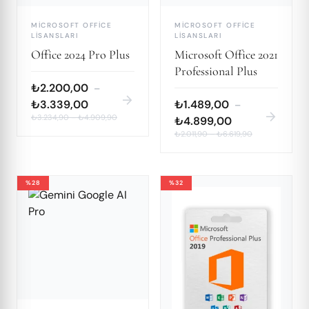
MICROSOFT OFFICE
MICROSOFT OFFICE
LISANSLARI
LISANSLARI
Office 2024 Pro Plus
Microsoft Office 2021
Professional Plus
₺2.200,00
–
arrow_forward
₺3.339,00
₺1.489,00
–
arrow_forward
₺3.234,90
–
₺4.909,90
₺4.899,00
₺2.011,90
–
₺6.619,90
%28
%32