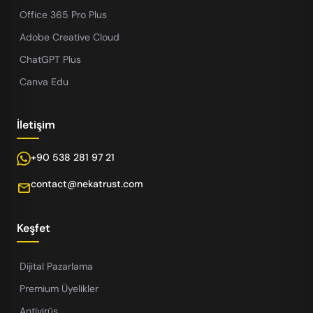
Office 365 Pro Plus
Adobe Creative Cloud
ChatGPT Plus
Canva Edu
İletişim
+90 538 281 97 21
contact@nekatrust.com
mail
Keşfet
Dijital Pazarlama
Premium Üyelikler
Antivirüs