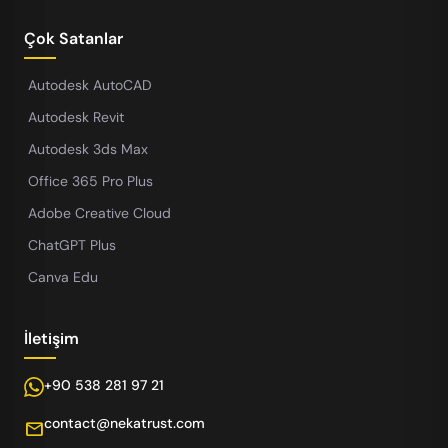
Çok Satanlar
Autodesk AutoCAD
Autodesk Revit
Autodesk 3ds Max
Office 365 Pro Plus
Adobe Creative Cloud
ChatGPT Plus
Canva Edu
İletişim
+90 538 281 97 21
contact@nekatrust.com
mail