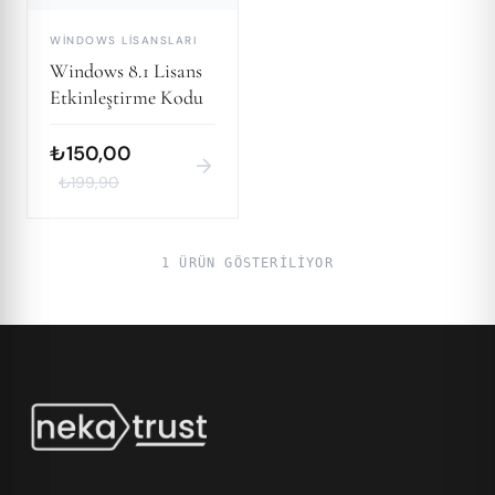
WINDOWS LISANSLARI
Windows 8.1 Lisans
Etkinleştirme Kodu
₺150,00
arrow_forward
₺199,90
1 ÜRÜN GÖSTERILIYOR