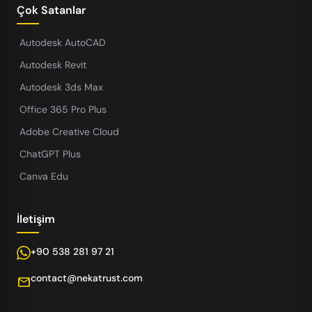
Çok Satanlar
Autodesk AutoCAD
Autodesk Revit
Autodesk 3ds Max
Office 365 Pro Plus
Adobe Creative Cloud
ChatGPT Plus
Canva Edu
İletişim
+90 538 281 97 21
contact@nekatrust.com
mail