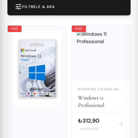
tune
FILTRELE & ARA
%32
%30
WINDOWS LISANSLARI
Windows 11
Professional
₺312,90
arrow_forward
₺446,90