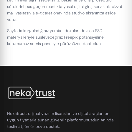
katılım avantajı hissedersiniz. Bekleme ve ofis prosedürü
sürelerini pas geçen mantıkta yasal dijital giriş servisiniz bizzat
mail vasıtasıyla e-ticaret onayında stüdyo ekranınıza asilce
vurur.
Sayfada kurguladığınız yaratıcı dokuları devasa PSD
materyalleriyle süsleyeceğiniz Freepik potansiyeline
kurumumuz servis paneliyle pürüzsüzce dahil olun.
Nekatrust, orijinal yazılım lisansları ve dijital araçları en
uygun fiyatlarla sunan güvenilir platformunuzdur. Anında
teslimat, ömür boyu destek.