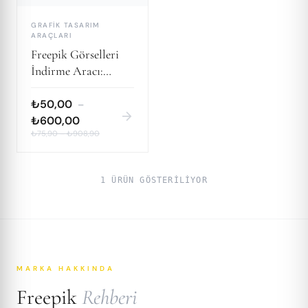
GRAFIK TASARIM
ARAÇLARI
Freepik Görselleri
İndirme Aracı:
Yaratıcı İçerikler için
Pratik Çözüm
₺50,00
–
arrow_forward
₺600,00
₺75,90
–
₺908,90
1 ÜRÜN GÖSTERILIYOR
MARKA HAKKINDA
Freepik
Rehberi