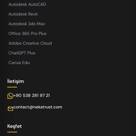
Autodesk AutoCAD
Autodesk Revit
Autodesk 3ds Max
Office 365 Pro Plus
Adobe Creative Cloud
ChatGPT Plus
Canva Edu
İletişim
+90 538 281 97 21
contact@nekatrust.com
mail
Keşfet