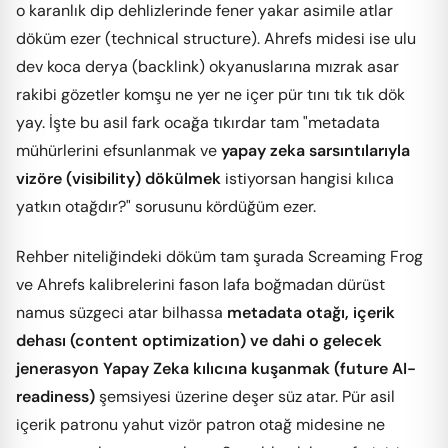
o karanlık dip dehlizlerinde fener yakar asimile atlar
döküm ezer (technical structure). Ahrefs midesi ise ulu
dev koca derya (backlink) okyanuslarına mızrak asar
rakibi gözetler komşu ne yer ne içer pür tını tık tık dök
yay. İşte bu asil fark ocağa tıkırdar tam "metadata
mühürlerini efsunlanmak ve
yapay zeka sarsıntılarıyla
vizöre (visibility) dökülmek
istiyorsan hangisi kılıca
yatkın otağdır?" sorusunu kördüğüm ezer.
Rehber niteliğindeki döküm tam şurada Screaming Frog
ve Ahrefs kalibrelerini fason lafa boğmadan dürüst
namus süzgeci atar bilhassa
metadata otağı, içerik
dehası (content optimization) ve dahi o gelecek
jenerasyon Yapay Zeka kılıcına kuşanmak (future AI-
readiness)
şemsiyesi üzerine deşer süz atar. Pür asil
içerik patronu yahut vizör patron otağ midesine ne