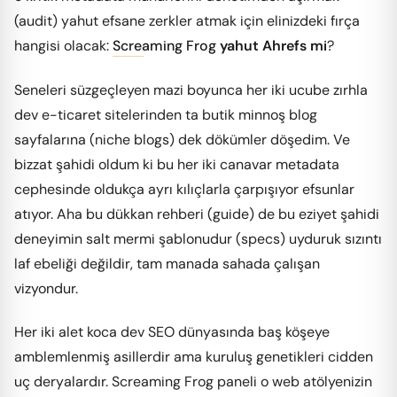
(audit) yahut efsane zerkler atmak için elinizdeki fırça
hangisi olacak:
Screaming Frog
yahut Ahrefs mi
?
Seneleri süzgeçleyen mazi boyunca her iki ucube zırhla
dev e-ticaret sitelerinden ta butik minnoş blog
sayfalarına (niche blogs) dek dökümler döşedim. Ve
bizzat şahidi oldum ki bu her iki canavar metadata
cephesinde oldukça ayrı kılıçlarla çarpışıyor efsunlar
atıyor. Aha bu dükkan rehberi (guide) de bu eziyet şahidi
deneyimin salt mermi şablonudur (specs) uyduruk sızıntı
laf ebeliği değildir, tam manada sahada çalışan
vizyondur.
Her iki alet koca dev SEO dünyasında baş köşeye
amblemlenmiş asillerdir ama kuruluş genetikleri cidden
uç deryalardır. Screaming Frog paneli o web atölyenizin