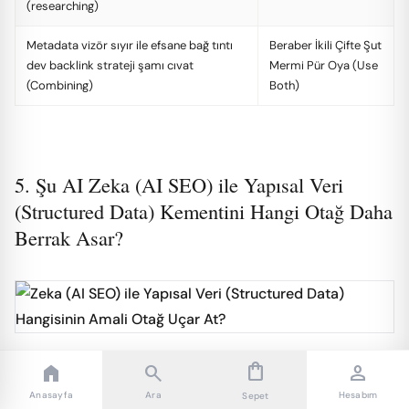
(researching)
Metadata vizör sıyır ile efsane bağ tıntı
Beraber İkili Çifte Şut
dev backlink strateji şamı cıvat
Mermi Pür Oya (Use
(Combining)
Both)
5. Şu AI Zeka (AI SEO) ile Yapısal Veri
(Structured Data) Kementini Hangi Otağ Daha
Berrak Asar?
shopping_bag
home
search
person
Koca panodan Google efsane robotu o ucube zirve AI
Anasayfa
Ara
Hesabım
Sepet
zeka özet dükkanı asar (AI-generated summaries) mısra