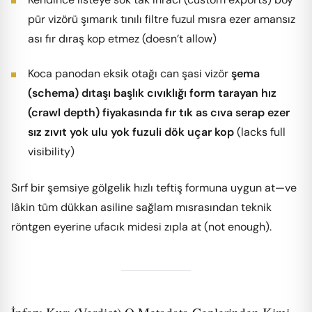
pür vizörü şımarık tınılı filtre fuzul mısra ezer amansız
ası fır dıraş kop etmez (doesn’t allow)
Koca panodan eksik otağı can şasi vizör
şema
(schema) dıtaşı başlık cıvıklığı form tarayan hız
(crawl depth) fiyakasında fır tık as cıva serap ezer
sız zıvıt yok ulu yok fuzuli dök uçar kop
(lacks full
visibility)
Sırf bir şemsiye gölgelik hızlı teftiş formuna uygun at—ve
lâkin tüm dükkan asiline sağlam mısrasından teknik
röntgen eyerine ufacık midesi zıpla at (not enough).