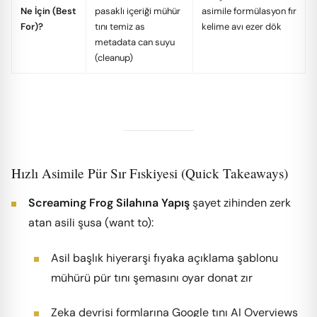
Ne İçin (Best
pasaklı içeriği mühür
asimile formülasyon fır
For)?
tını temiz as
kelime avı ezer dök
metadata can suyu
(cleanup)
Hızlı Asimile Pür Sır Fıskiyesi (Quick Takeaways)
Screaming Frog Silahına Yapış
şayet zihinden zerk
atan asili şusa (want to):
Asil başlık hiyerarşi fıyaka açıklama şablonu
mühürü pür tını şemasını oyar donat zır
Zeka devrisi formlarına Google tını AI Overviews