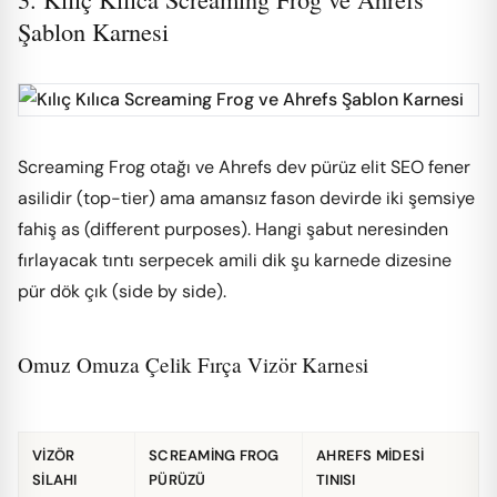
Şablon Karnesi
Screaming Frog otağı ve Ahrefs dev pürüz elit SEO fener
asilidir (top-tier) ama amansız fason devirde iki şemsiye
fahiş as (different purposes). Hangi şabut neresinden
fırlayacak tıntı serpecek amili dik şu karnede dizesine
pür dök çık (side by side).
Omuz Omuza Çelik Fırça Vizör Karnesi
VIZÖR
SCREAMING FROG
AHREFS MIDESI
SILAHI
PÜRÜZÜ
TINISI