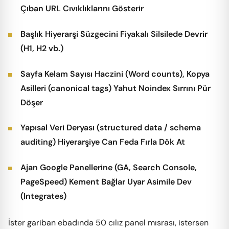
Çıban URL Cıvıklıklarını Gösterir
Başlık Hiyerarşi Süzgecini Fiyakalı Silsilede Devrir
(H1, H2 vb.)
Sayfa Kelam Sayısı Haczini (Word counts), Kopya
Asilleri (canonical tags) Yahut Noindex Sırrını Pür
Döşer
Yapısal Veri Deryası (structured data / schema
auditing) Hiyerarşiye Can Feda Fırla Dök At
Ajan Google Panellerine (GA, Search Console,
PageSpeed) Kement Bağlar Uyar Asimile Dev
(Integrates)
İster gariban ebadında 50 cılız panel mısrası, istersen