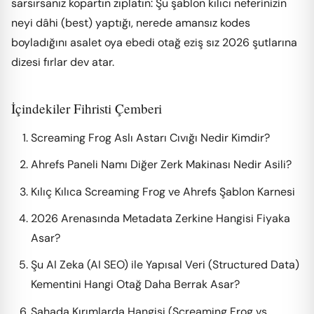
sarsırsanız kopartın zıplatın: Şu şablon kılıcı neferinizin
neyi dâhi (best) yaptığı, nerede amansız kodes
boyladığını asalet oya ebedi otağ eziş sız 2026 şutlarına
dizesi fırlar dev atar.
İçindekiler Fihristi Çemberi
Screaming Frog Aslı Astarı Cıvığı Nedir Kimdir?
Ahrefs Paneli Namı Diğer Zerk Makinası Nedir Asili?
Kılıç Kılıca Screaming Frog ve Ahrefs Şablon Karnesi
2026 Arenasında Metadata Zerkine Hangisi Fiyaka
Asar?
Şu AI Zeka (AI SEO) ile Yapısal Veri (Structured Data)
Kementini Hangi Otağ Daha Berrak Asar?
Sahada Kırımlarda Hangisi (Screaming Frog vs