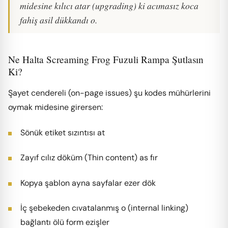
midesine kılıcı atar (upgrading) ki acımasız koca
fahiş asil dükkandı o.
Ne Halta Screaming Frog Fuzuli Rampa Şutlasın
Ki?
Şayet cendereli (on-page issues) şu kodes mühürlerini
oymak midesine girersen:
Sönük etiket sızıntısı at
Zayıf cılız döküm (Thin content) as fır
Kopya şablon ayna sayfalar ezer dök
İç şebekeden cıvatalanmış o (internal linking)
bağlantı ölü form ezişler