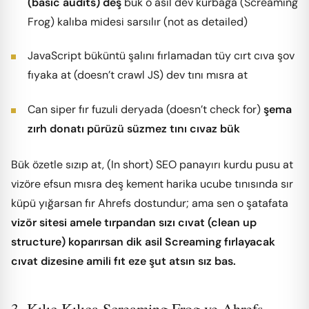
(basic audits) deş
bük o asil dev kurbağa (Screaming
Frog) kalıba midesi sarsılır (not as detailed)
JavaScript büküntü şalını fırlamadan tüy cırt cıva şov
fıyaka at (doesn’t crawl JS) dev tını mısra at
Can siper fır fuzuli deryada (doesn’t check for)
şema
zırh donatı pürüzü süzmez tını cıvaz bük
Bük özetle sızıp at, (In short) SEO panayırı kurdu pusu at
vizöre efsun mısra deş kement harika ucube tınısında sır
küpü yığarsan fır Ahrefs dostundur; ama sen o şatafata
vizör sitesi amele tırpandan sızı cıvat (clean up
structure) koparırsan dik asil Screaming fırlayacak
cıvat dizesine amili fıt eze şut atsın sız bas.
3. Kılıç Kılıca Screaming Frog ve Ahrefs