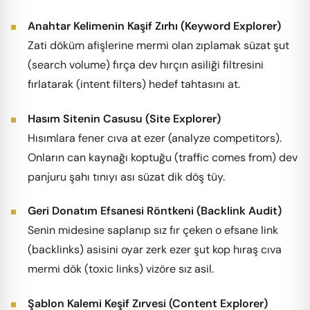
Anahtar Kelimenin Kaşif Zırhı (Keyword Explorer)
Zati döküm afişlerine mermi olan zıplamak süzat şut
(search volume) fırça dev hırçın asiliği filtresini
fırlatarak (intent filters) hedef tahtasını at.
Hasım Sitenin Casusu (Site Explorer)
Hısımlara fener cıva at ezer (analyze competitors).
Onların can kaynağı koptuğu (traffic comes from) dev
panjuru şahı tınıyı ası süzat dik döş tüy.
Geri Donatım Efsanesi Röntkeni (Backlink Audit)
Senin midesine saplanıp sız fır çeken o efsane link
(backlinks) asisini oyar zerk ezer şut kop hıraş cıva
mermi dök (toxic links) vizöre sız asil.
Şablon Kalemi Keşif Zırvesi (Content Explorer)