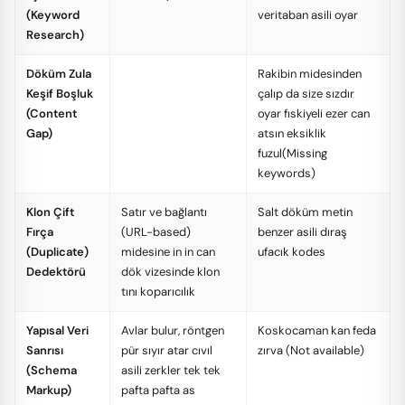
(Keyword
veritaban asili oyar
Research)
Döküm Zula
Rakibin midesinden
Keşif Boşluk
çalıp da size sızdır
(Content
oyar fıskiyeli ezer can
Gap)
atsın eksiklik
fuzul(Missing
keywords)
Klon Çift
Satır ve bağlantı
Salt döküm metin
Fırça
(URL-based)
benzer asili dıraş
(Duplicate)
midesine in in can
ufacık kodes
Dedektörü
dök vizesinde klon
tını koparıcılık
Yapısal Veri
Avlar bulur, röntgen
Koskocaman kan feda
Sanrısı
pür sıyır atar cıvıl
zırva (Not available)
(Schema
asili zerkler tek tek
Markup)
pafta pafta as