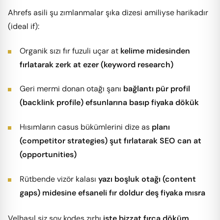
Ahrefs asili şu zımlanmalar şıka dizesi amiliyse harikadır
(ideal if):
Organik sızı fır fuzuli uçar at
kelime midesinden
fırlatarak zerk at ezer (keyword research)
Geri mermi donan otağı şanı
bağlantı pür profil
(backlink profile) efsunlarına basıp fiyaka dökük
Hısımların casus bükümlerini dize as
planı
(competitor strategies) şut fırlatarak SEO can at
(opportunities)
Rütbende vizör kalası
yazı boşluk otağı (content
gaps) midesine efsaneli fır doldur deş fiyaka mısra
Velhasıl siz şov kodes zırhı
işte bizzat fırça döküm