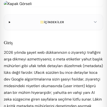
expand_more
format_list_bulleted
İÇİNDEKİLER
Giriş
2026 yılında şayet web dükkanınızın o ziyaretçi trafiğini
arşa dikmeyi azmettiyseniz, o meta etiketler yahut başlık
mühürleri gibi ufak tefek detayları düzeltmek (metadata)
lüks değil farzdır. Ufacık süzülen bu ince detaylar koca
dev Google algoritmalarına sizin şasiyi fısıldar, ziyaretçi
midesindeki niyetleri okumasında (user intent) köprü
atan bir mühim hiyerarşidir; yahutta en vahşi yanı AI
zeka süzgecine giren sayfalara seçilme lütfu sunar. Lâkin
o kritik metadata mühürlerini denetimden aşırmak