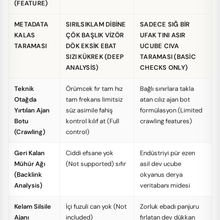
(FEATURE)
METADATA
SIRILSIKLAM DIBINE
SADECE SIĞ BIR
KALAS
ÇÖK BAŞLIK VIZÖR
UFAK TINI ASIR
TARAMASI
DÖK EKSIK EBAT
UCUBE CIVA
SIZI KÜKREK (DEEP
TARAMASI (BASIC
ANALYSIS)
CHECKS ONLY)
Teknik
Örümcek fır tam hız
Bağlı sınırlara takla
Otağda
tam frekans limitsiz
atan cılız ajan bot
Yırtılan Ajan
süz asimile fahiş
formülasyon (Limited
Botu
kontrol kılıf at (Full
crawling features)
(Crawling)
control)
Geri Kalan
Ciddi efsane yok
Endüstriyi pür ezen
Mühür Ağı
(Not supported) sıfır
asil dev ucube
(Backlink
okyanus derya
Analysis)
veritabanı midesi
Kelam Silsile
İçi fuzuli can yok (Not
Zorluk ebadı panjuru
Ajanı
included)
fırlatan dev dükkan