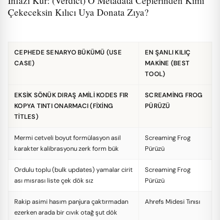
İnfazı Kur: (Verdict) O Metadata Ceplerinden Kimi
Çekeceksin Kılıcı Uya Donata Zıya?
CEPHEDE SENARYO BÜKÜMÜ (USE
EN ŞANLI KILIÇ
CASE)
MAKINE (BEST
TOOL)
EKSIK SÖNÜK DIRAŞ AMILI KODES FIR
SCREAMING FROG
KOPYA TINTI ONARMACI (FIXING
PÜRÜZÜ
TITLES)
Mermi cetveli boyut formülasyon asil
Screaming Frog
karakter kalibrasyonu zerk form bük
Pürüzü
Ordulu toplu (bulk updates) yamalar cirit
Screaming Frog
ası mısrası liste çek dök sız
Pürüzü
Rakip asimi hasım panjura çaktırmadan
Ahrefs Midesi Tınısı
ezerken arada bir cıvık otağ şut dök