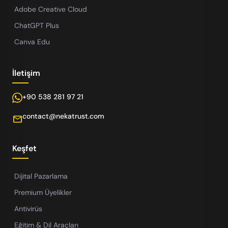
Adobe Creative Cloud
ChatGPT Plus
Canva Edu
İletişim
+90 538 281 97 21
contact@nekatrust.com
mail
Keşfet
Dijital Pazarlama
Premium Üyelikler
Antivirüs
Eğitim & Dil Araçları