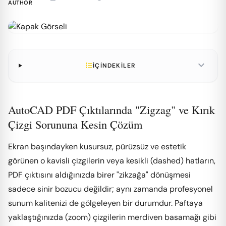
expand_more
format_list_bulleted
İÇİNDEKİLER
AutoCAD PDF Çıktılarında "Zigzag" ve Kırık
Çizgi Sorununa Kesin Çözüm
Ekran başındayken kusursuz, pürüzsüz ve estetik
görünen o kavisli çizgilerin veya kesikli (dashed) hatların,
PDF çıktısını aldığınızda birer "zikzağa" dönüşmesi
sadece sinir bozucu değildir; aynı zamanda profesyonel
sunum kalitenizi de gölgeleyen bir durumdur. Paftaya
yaklaştığınızda (zoom) çizgilerin merdiven basamağı gibi