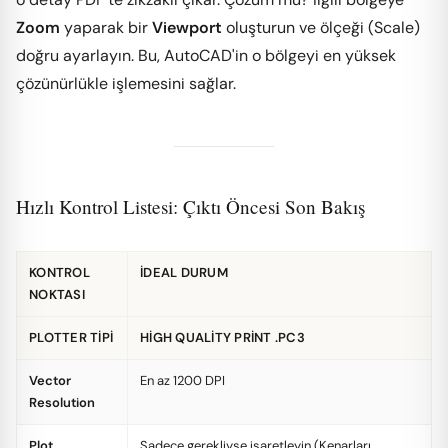
Zoom
yaparak bir
Viewport
oluşturun ve ölçeği (Scale)
doğru ayarlayın. Bu, AutoCAD'in o bölgeyi en yüksek
çözünürlükle işlemesini sağlar.
Hızlı Kontrol Listesi: Çıktı Öncesi Son Bakış
KONTROL
İDEAL DURUM
NOKTASI
PLOTTER TIPI
HIGH QUALITY PRINT .PC3
Vector
En az 1200 DPI
Resolution
Plot
Sadece gerekliyse işaretleyin (Kenarları