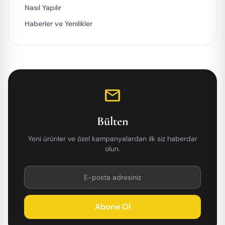
Nasıl Yapılır
Haberler ve Yenilikler
mail
Bülten
Yeni ürünler ve özel kampanyalardan ilk siz haberdar
olun.
Abone Ol