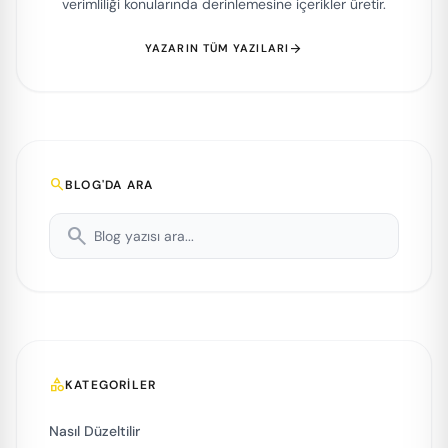
verimliliği konularında derinlemesine içerikler üretir.
arrow_forward
YAZARIN TÜM YAZILARI
search
BLOG'DA ARA
search
category
KATEGORİLER
Nasıl Düzeltilir