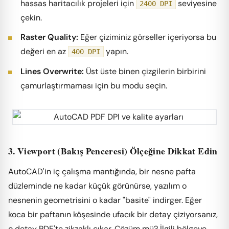
hassas haritacılık projeleri için
seviyesine
2400 DPI
çekin.
Raster Quality:
Eğer çiziminiz görseller içeriyorsa bu
değeri en az
yapın.
400 DPI
Lines Overwrite:
Üst üste binen çizgilerin birbirini
çamurlaştırmaması için bu modu seçin.
3. Viewport (Bakış Penceresi) Ölçeğine Dikkat Edin
AutoCAD'in iç çalışma mantığında, bir nesne pafta
düzleminde ne kadar küçük görünürse, yazılım o
nesnenin geometrisini o kadar "basite" indirger. Eğer
koca bir paftanın köşesinde ufacık bir detay çiziyorsanız,
o detay PDF'te zikzaklı çıkar. Çözüm mü? İlgili bölgeye