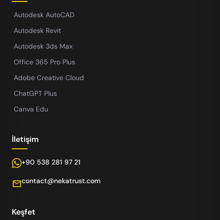
Autodesk AutoCAD
Autodesk Revit
Autodesk 3ds Max
Office 365 Pro Plus
Adobe Creative Cloud
ChatGPT Plus
Canva Edu
İletişim
+90 538 281 97 21
contact@nekatrust.com
mail
Keşfet