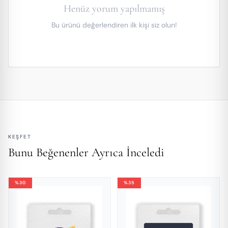
Henüz yorum yapılmamış
Bu ürünü değerlendiren ilk kişi siz olun!
KEŞFET
Bunu Beğenenler Ayrıca İnceledi
%30
%35