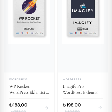
WORDPRESS
WORDPRESS
WP Rocket
Imagify Pro
WordPress Eklentisi -
WordPress Eklentisi -
1 Yıllık Lisans Tek
1 Yıllık Lisans
Domain
₺188,00
₺198,00
arrow_forward
arrow_forward
₺268,90
₺304,90