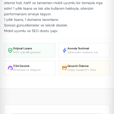
sitenizi hızlı, hafif ve tamamen mobil uyumlu bir temayla inşa
edin! 1 yıllık lisans ve tek site kullanım hakkıyla, sitenizin
performansını zirveye taşıyın.
1 yıllık lisans, 1 domaine tanımlanır.
Süresiz güncellemeler ve teknik destek.
Mobil uyumlu ve SEO dostu yapı.
Orijinal Lisans
Anında Teslimat
verified_user
bolt
%100 orijinallik garantisi
Dijital teslim, bekleme yok
7/24 Destek
Güvenli Ödeme
support_agent
credit_score
WhatsApp ve Telegram
Stripe, Havale/EFT, Wise