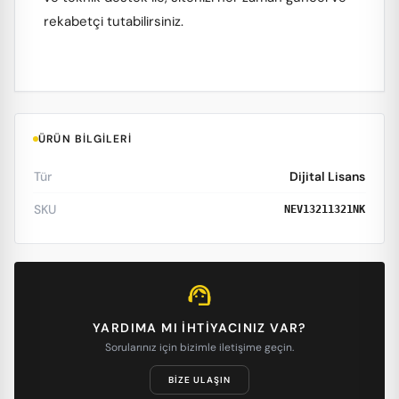
rekabetçi tutabilirsiniz.
ÜRÜN BILGILERI
Tür
Dijital Lisans
SKU
NEV13211321NK
support_agent
YARDIMA MI IHTIYACINIZ VAR?
Sorularınız için bizimle iletişime geçin.
BIZE ULAŞIN