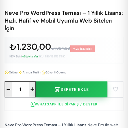
Neve Pro WordPress Teması – 1 Yıllık Lisans:
Hızlı, Hafif ve Mobil Uyumlu Web Siteleri
İçin
₺1.230,00
₺1.684,90
%27 İNDİRİM
KDV Dahil
Stokta Var
SKU: NEV13211321NK
verified
bolt
lock
Orijinal
Anında Teslim
Güvenli Ödeme
remove
add
shopping_cart
favorite
SEPETE EKLE
WHATSAPP ILE SIPARIŞ / DESTEK
Neve Pro WordPress Teması – 1 Yıllık Lisans
Neve Pro ile web