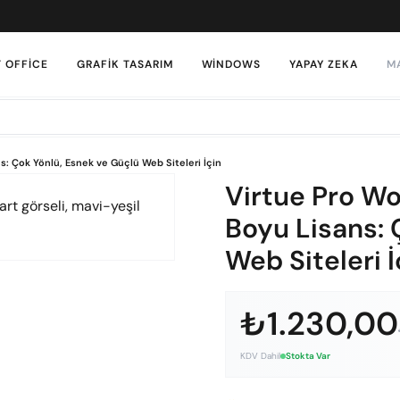
 OFFICE
GRAFIK TASARIM
WINDOWS
YAPAY ZEKA
M
: Çok Yönlü, Esnek ve Güçlü Web Siteleri İçin
Virtue Pro W
Boyu Lisans: 
Web Siteleri İ
₺1.230,00
KDV Dahil
Stokta Var