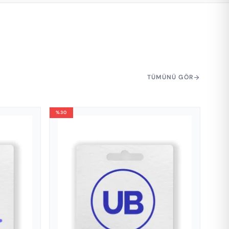
TÜMÜNÜ GÖR
arrow_forward
%30