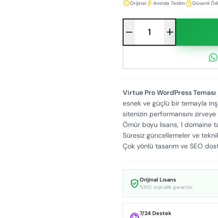
verified
bolt
lock
Orijinal
Anında Teslim
Güvenli Ö
remove
add
Virtue Pro WordPress Teması
esnek ve güçlü bir temayla inş
sitenizin performansını zirveye 
Ömür boyu lisans, 1 domaine ta
Süresiz güncellemeler ve tekni
Çok yönlü tasarım ve SEO dost
Orijinal Lisans
verified_user
%100 orijinallik garantisi
7/24 Destek
support_agent