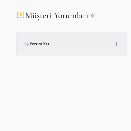
Müşteri Yorumları
reviews
0
add
edit_note
Yorum Yaz