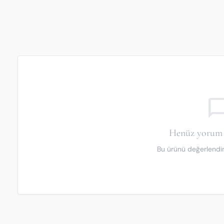
chat_bubble_o
Henüz yorum 
Bu ürünü değerlendiren