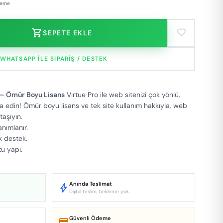
deme
shopping_cart
favorite
SEPETE EKLE
WHATSAPP ILE SIPARIŞ / DESTEK
 – Ömür Boyu Lisans
Virtue Pro ile web sitenizi çok yönlü,
a edin! Ömür boyu lisans ve tek site kullanım hakkıyla, web
taşıyın.
nımlanır.
k destek.
u yapı.
Anında Teslimat
bolt
Dijital teslim, bekleme yok
Güvenli Ödeme
credit_score