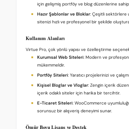
için gelişmiş portföy ve blog düzenlerine sahipt
Hazır Şablonlar ve Bloklar
: Çeşitli sektörlere
sitenizi hızlı ve profesyonel bir şekilde oluşturab
Kullanım Alanları
Virtue Pro, çok yönlü yapısı ve özelleştirme seçenekler
Kurumsal Web Siteleri
: Modern ve profesyonel
mükemmeldir.
Portföy Siteleri
: Yaratıcı projelerinizi ve çalış
Kişisel Bloglar ve Vloglar
: Zengin içerik düze
içerik odaklı siteler için harika bir tercihtir.
E-Ticaret Siteleri
: WooCommerce uyumluluğu il
sorunsuz bir alışveriş deneyimi sunar.
Ömür Boyu Lisans ve Destek