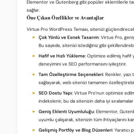
Elementor ve Gutenberg gibi popüler eklentilerle tam
sağlar.
Öne Çıkan Özellikler ve Avantajlar
Virtue Pro WordPress Teması, sitenizi güçlendirecek
Çok Yönlü ve Esnek Tasarım
: Virtue Pro, gen
Bu sayede, sitenizi istediğiniz gibi şekillendirebil
Hafif ve Hızlı Yükleme
: Optimize edilmiş hafif 
deneyimini ve SEO performansını iyileştirir.
Tam Özelleştirme Seçenekleri
: Renkler, yazı
sağlayarak, web sitenizi tamamen özelleştirebili
SEO Dostu Yapı
: Virtue Pro’nun optimize edil
indekslenir, bu da sitenizin daha iyi sıralamala
Geniş Eklenti Uyumluluğu
: Elementor, Guten
uyumlu çalışarak, sitenizin tüm ihtiyaçlarını ka
Gelişmiş Portföy ve Blog Düzenleri
: Yaratıcı 