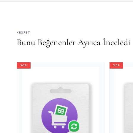
KEŞFET
Bunu Beğenenler Ayrıca İnceledi
%26
%32