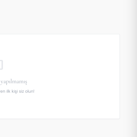
utline
yapılmamış
 ilk kişi siz olun!