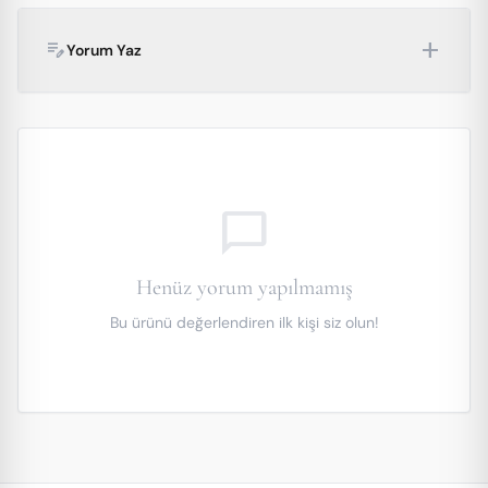
add
edit_note
Yorum Yaz
chat_bubble_outline
Henüz yorum yapılmamış
Bu ürünü değerlendiren ilk kişi siz olun!