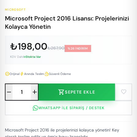
MICROSOFT
Microsoft Project 2016 Lisansı: Projelerinizi
Kolayca Yönetin
₺198,00
₺267,90
%26 İNDİRİM
KDV Dahil
Stokta Var
verified
bolt
lock
Orijinal
Anında Teslim
Güvenli Ödeme
remove
add
shopping_cart
favorite
SEPETE EKLE
WHATSAPP ILE SIPARIŞ / DESTEK
Microsoft Project 2016 ile projelerinizi kolayca yönetin! Key
olarak teslim edilir ve ömür boyu lisanslıdır.