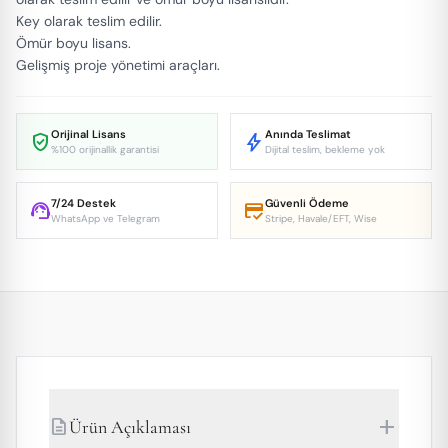
Key olarak teslim edilir.
Ömür boyu lisans.
Gelişmiş proje yönetimi araçları.
Orijinal Lisans
Anında Teslimat
verified_user
bolt
%100 orijinallik garantisi
Dijital teslim, bekleme yok
7/24 Destek
Güvenli Ödeme
support_agent
credit_score
WhatsApp ve Telegram
Stripe, Havale/EFT, Wise
add
description
Ürün Açıklaması