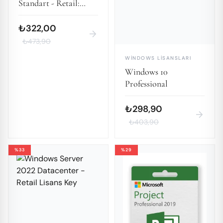
Standart - Retail:
Güçlü ve Güvenilir
Sunucu Yönetimi
₺322,00
arrow_forward
₺473,90
WINDOWS LISANSLARI
Windows 10
Professional
₺298,90
arrow_forward
₺403,90
%33
%29