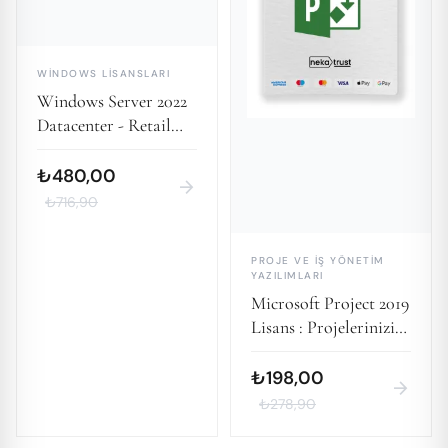
WINDOWS LISANSLARI
Windows Server 2022
Datacenter - Retail
Lisans Key
₺480,00
arrow_forward
₺716,90
PROJE VE İŞ YÖNETIM
YAZILIMLARI
Microsoft Project 2019
Lisans : Projelerinizi
Etkili Bir Şekilde
Yönetin
₺198,00
arrow_forward
₺278,90