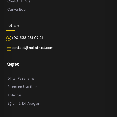
ChatGPT Plus
Canva Edu
İletişim
+90 538 281 97 21
contact@nekatrust.com
mail
Keşfet
Dijital Pazarlama
Premium Üyelikler
Antivirüs
Eğitim & Dil Araçları