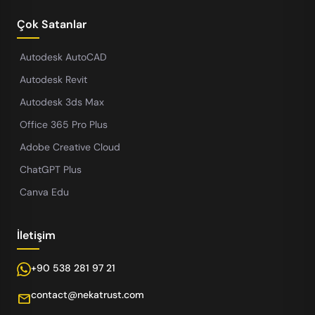
Çok Satanlar
Autodesk AutoCAD
Autodesk Revit
Autodesk 3ds Max
Office 365 Pro Plus
Adobe Creative Cloud
ChatGPT Plus
Canva Edu
İletişim
+90 538 281 97 21
contact@nekatrust.com
mail