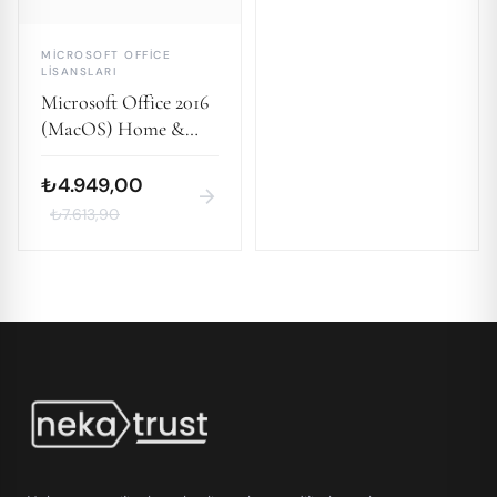
MICROSOFT OFFICE
LISANSLARI
Microsoft Office 2016
(MacOS) Home &
Business
₺4.949,00
arrow_forward
₺7.613,90