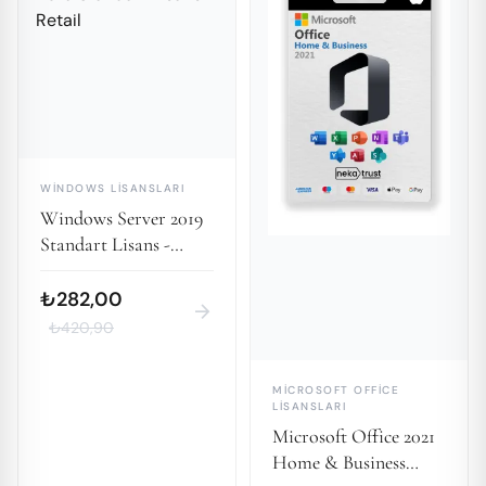
WINDOWS LISANSLARI
Windows Server 2019
Standart Lisans -
Retail
₺282,00
arrow_forward
₺420,90
MICROSOFT OFFICE
LISANSLARI
Microsoft Office 2021
Home & Business