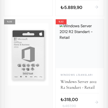
(MacOS) Ömür Boyu
Lisans
arrow_forward
₺5.889,90
%35
%32
I
WINDOWS LISANSLARI
Windows Server 2012
R2 Standart - Retail
₺318,00
arrow_forward
₺467,90