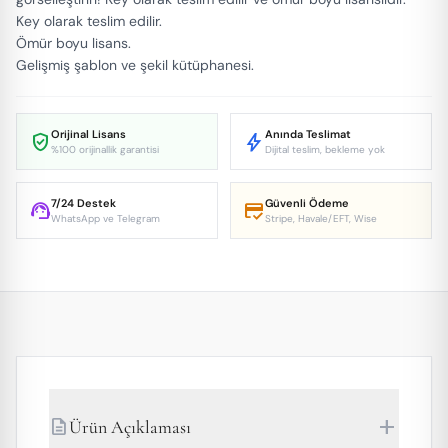
Key olarak teslim edilir.
Ömür boyu lisans.
Gelişmiş şablon ve şekil kütüphanesi.
Orijinal Lisans
Anında Teslimat
verified_user
bolt
%100 orijinallik garantisi
Dijital teslim, bekleme yok
7/24 Destek
Güvenli Ödeme
support_agent
credit_score
WhatsApp ve Telegram
Stripe, Havale/EFT, Wise
add
description
Ürün Açıklaması