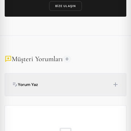
BIZE ULAŞIN
Müşteri Yorumları
reviews
0
add
edit_note
Yorum Yaz