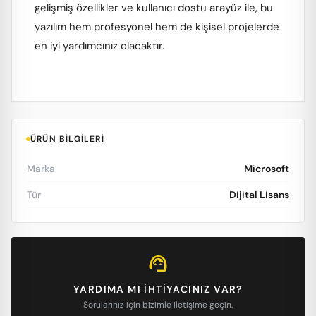
gelişmiş özellikler ve kullanıcı dostu arayüz ile, bu
yazılım hem profesyonel hem de kişisel projelerde
en iyi yardımcınız olacaktır.
ÜRÜN BILGILERI
Marka
Microsoft
Tür
Dijital Lisans
support_agent
YARDIMA MI IHTIYACINIZ VAR?
Sorularınız için bizimle iletişime geçin.