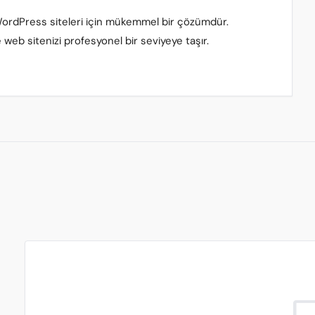
le WordPress siteleri için mükemmel bir çözümdür.
web sitenizi profesyonel bir seviyeye taşır.
chat_bubble_o