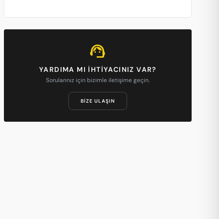
support_agent
YARDIMA MI IHTIYACINIZ VAR?
Sorularınız için bizimle iletişime geçin.
BIZE ULAŞIN