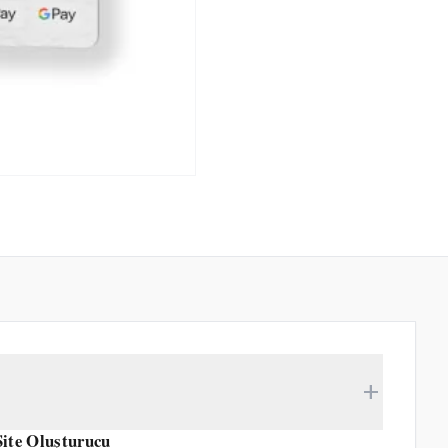
add
Site Oluşturucu