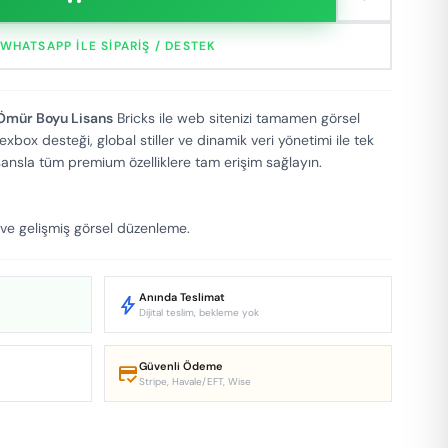
WHATSAPP ILE SIPARIŞ / DESTEK
 Ömür Boyu Lisans
Bricks ile web sitenizi tamamen görsel
exbox desteği, global stiller ve dinamik veri yönetimi ile tek
ansla tüm premium özelliklere tam erişim sağlayın.
 gelişmiş görsel düzenleme.
Anında Teslimat
bolt
Dijital teslim, bekleme yok
Güvenli Ödeme
credit_score
Stripe, Havale/EFT, Wise