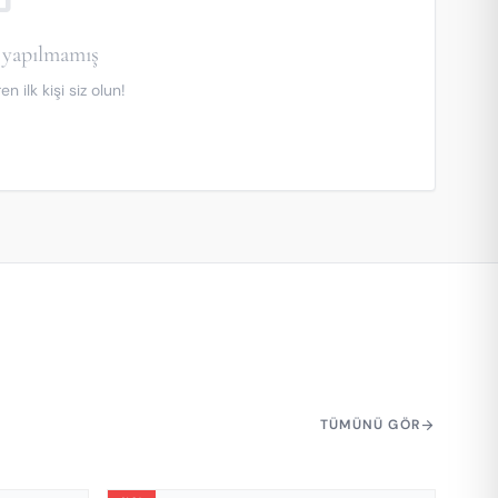
yapılmamış
 ilk kişi siz olun!
TÜMÜNÜ GÖR
arrow_forward