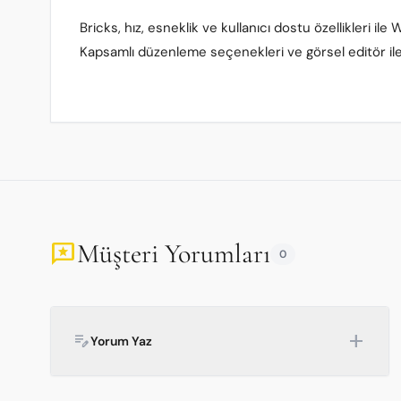
Bricks, hız, esneklik ve kullanıcı dostu özellikleri i
Kapsamlı düzenleme seçenekleri ve görsel editör ile 
Müşteri Yorumları
reviews
0
add
edit_note
Yorum Yaz