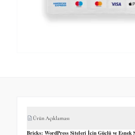
description
Ürün Açıklaması
Bricks: WordPress Siteleri İçin Güçlü ve Esnek 