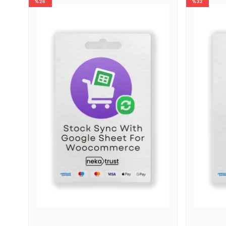
%26
%32