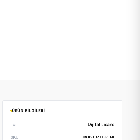
ÜRÜN BILGILERI
Tür
Dijital Lisans
SKU
BRCKS13211321NK