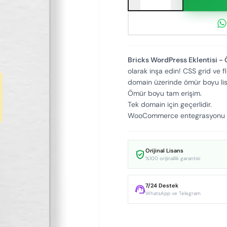
Bricks WordPress Eklentisi -
olarak inşa edin! CSS grid ve fl
domain üzerinde ömür boyu lis
Ömür boyu tam erişim.
Tek domain için geçerlidir.
WooCommerce entegrasyonu ve
Orijinal Lisans
verified_user
%100 orijinallik garantisi
7/24 Destek
support_agent
WhatsApp ve Telegram