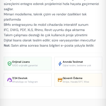
süreçlerini entegre ederek projelerinizi hızla hayata geçirmenizi
sağlar.
Mimari modelleme, teknik çizim ve render özellikleri tek
platformda
BIMx entegrasyonu ile mobil cihazlarda interaktif sunum
IFC, DWG, PDF, XLS, Rhino, Revit uyumlu dışa aktarma
Takım çalışması desteği ile çok kullanıcılı proje yönetimi
Dijital lisans olarak teslim edilir; süre varyasyonları mevcuttur
Not:
Satın alma sonrası lisans bilgileri e-posta yoluyla iletilir.
Orijinal Lisans
Anında Teslimat
verified_user
bolt
%100 orijinallik garantisi
Dijital teslim, bekleme yok
7/24 Destek
Güvenli Ödeme
support_agent
credit_score
WhatsApp ve Telegram
Stripe, Havale/EFT, Wise