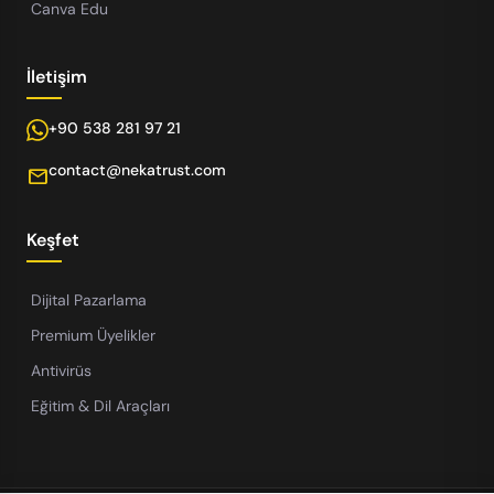
Canva Edu
İletişim
+90 538 281 97 21
contact@nekatrust.com
mail
Keşfet
Dijital Pazarlama
Premium Üyelikler
Antivirüs
Eğitim & Dil Araçları