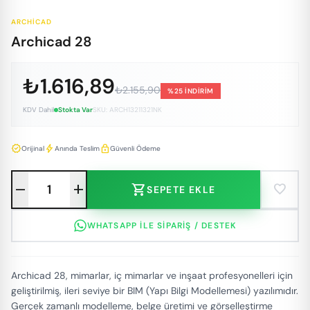
ARCHICAD
Archicad 28
₺1.616,89
₺2.155,90
%25 İNDİRİM
KDV Dahil
Stokta Var
SKU: ARCH13211321NK
verified
bolt
lock
Orijinal
Anında Teslim
Güvenli Ödeme
remove
add
shopping_cart
favorite
SEPETE EKLE
WHATSAPP ILE SIPARIŞ / DESTEK
Archicad 28, mimarlar, iç mimarlar ve inşaat profesyonelleri için
geliştirilmiş, ileri seviye bir BIM (Yapı Bilgi Modellemesi) yazılımıdır.
Gerçek zamanlı modelleme, belge üretimi ve görselleştirme