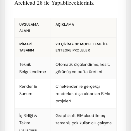
Archicad 28 ile Yapabilecekleriniz
UYGULAMA
AÇIKLAMA
ALANI
MIMARI
2D ÇIZIM + 3D MODELLEME ILE
TASARIM
ENTEGRE PROJELER
Teknik
Otomatik ölçülendirme, kesit,
Belgelendirme
görünüş ve pafta üretimi
Render &
CineRender ile gerçekçi
Sunum
renderlar, dışa aktarılan BIMx
projeleri
İş Birliği &
Graphisoft BIMcloud ile eş
Takım
zamanlı, çok kullanıcılı çalışma
Çalışması