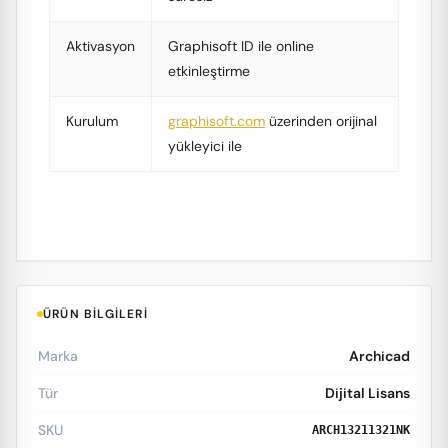
Aktivasyon
Graphisoft ID ile online
etkinleştirme
Kurulum
graphisoft.com
üzerinden orijinal
yükleyici ile
ÜRÜN BILGILERI
Marka
Archicad
Tür
Dijital Lisans
SKU
ARCH13211321NK