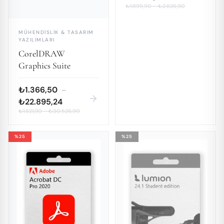
₺1.899,90
–
₺2.826,90
MÜHENDISLIK & TASARIM
YAZILIMLARI
CorelDRAW
Graphics Suite
₺1.366,50
–
arrow_forward
₺22.895,24
₺1.821,90
–
₺30.526,90
%25
%25
TÜKENDI