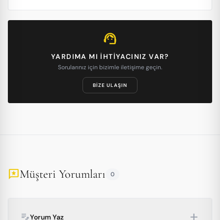
support_agent
YARDIMA MI IHTIYACINIZ VAR?
Sorularınız için bizimle iletişime geçin.
BIZE ULAŞIN
Müşteri Yorumları
reviews
0
add
edit_note
Yorum Yaz