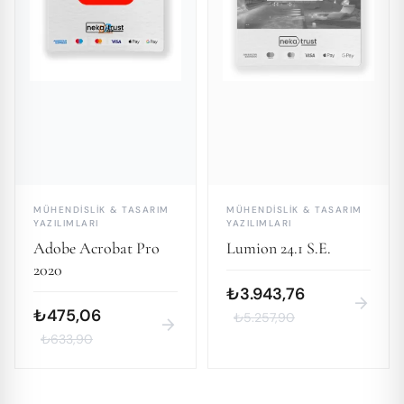
MÜHENDISLIK & TASARIM
MÜHENDISLIK & TASARIM
YAZILIMLARI
YAZILIMLARI
Adobe Acrobat Pro
Lumion 24.1 S.E.
2020
₺3.943,76
arrow_forward
₺475,06
₺5.257,90
arrow_forward
₺633,90