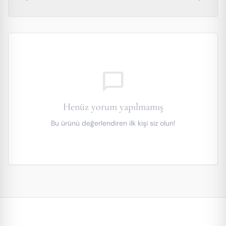
chat_bubble_outline
Henüz yorum yapılmamış
Bu ürünü değerlendiren ilk kişi siz olun!