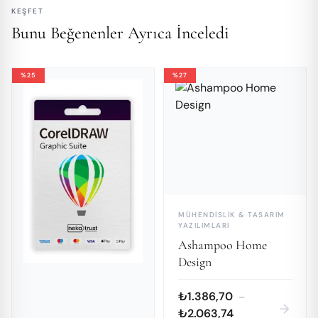
KEŞFET
Bunu Beğenenler Ayrıca İnceledi
%25
%27
MÜHENDISLIK & TASARIM
YAZILIMLARI
Ashampoo Home
Design
₺1.386,70
–
arrow_forward
₺2.063,74