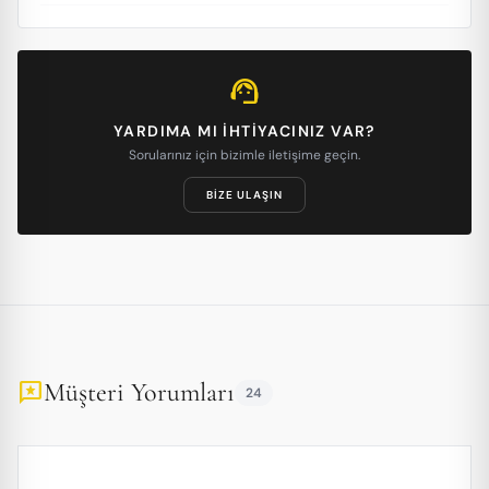
support_agent
YARDIMA MI IHTIYACINIZ VAR?
Sorularınız için bizimle iletişime geçin.
BIZE ULAŞIN
Müşteri Yorumları
reviews
24