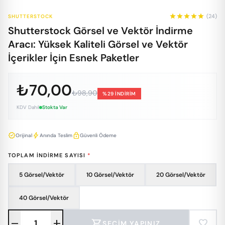
star
star
star
star
star
(24)
SHUTTERSTOCK
Shutterstock Görsel ve Vektör İndirme
Aracı: Yüksek Kaliteli Görsel ve Vektör
İçerikler İçin Esnek Paketler
₺70,00
₺98,90
%29 İNDİRİM
KDV Dahil
Stokta Var
verified
bolt
lock
Orijinal
Anında Teslim
Güvenli Ödeme
TOPLAM İNDIRME SAYISI
*
5 Görsel/Vektör
10 Görsel/Vektör
20 Görsel/Vektör
40 Görsel/Vektör
remove
add
shopping_cart
favorite
SEÇIM YAPINIZ