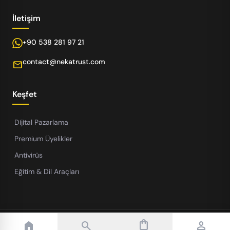
İletişim
+90 538 281 97 21
contact@nekatrust.com
mail
Keşfet
Dijital Pazarlama
Premium Üyelikler
Antivirüs
Eğitim & Dil Araçları
shopping_bag
home
search
person
© 2026 Powered by Group Neka LTD