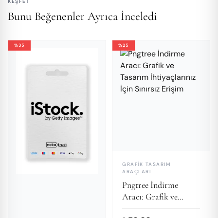
KEŞFET
Bunu Beğenenler Ayrıca İnceledi
%35
%25
GRAFIK TASARIM
ARAÇLARI
Pngtree İndirme
Aracı: Grafik ve
Tasarım İhtiyaçlarınız