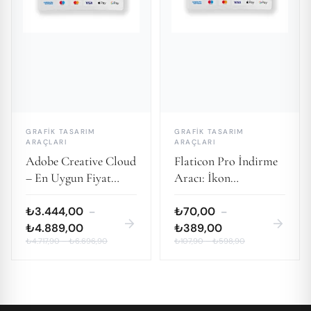
GRAFIK TASARIM
GRAFIK TASARIM
ARAÇLARI
ARAÇLARI
Adobe Creative Cloud
Flaticon Pro İndirme
– En Uygun Fiyat
Aracı: İkon
Garantisi
İhtiyaçlarınız İçin
Sınırsız Erişim
₺3.444,00
₺70,00
–
–
arrow_forward
arrow_forward
₺4.889,00
₺389,00
₺4.717,90
–
₺6.696,90
₺107,90
–
₺598,90