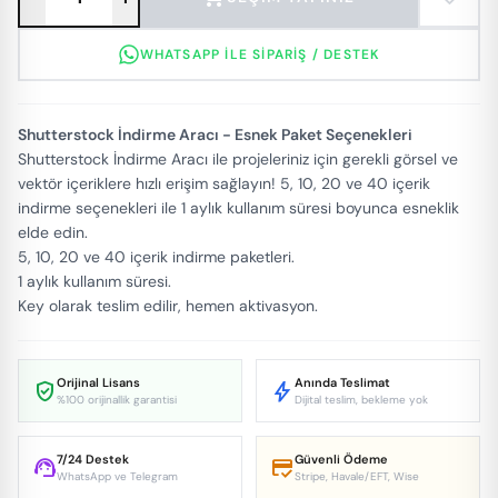
WHATSAPP ILE SIPARIŞ / DESTEK
Shutterstock İndirme Aracı - Esnek Paket Seçenekleri
Shutterstock İndirme Aracı ile projeleriniz için gerekli görsel ve
vektör içeriklere hızlı erişim sağlayın! 5, 10, 20 ve 40 içerik
indirme seçenekleri ile 1 aylık kullanım süresi boyunca esneklik
elde edin.
5, 10, 20 ve 40 içerik indirme paketleri.
1 aylık kullanım süresi.
Key olarak teslim edilir, hemen aktivasyon.
Orijinal Lisans
Anında Teslimat
verified_user
bolt
%100 orijinallik garantisi
Dijital teslim, bekleme yok
7/24 Destek
Güvenli Ödeme
support_agent
credit_score
WhatsApp ve Telegram
Stripe, Havale/EFT, Wise