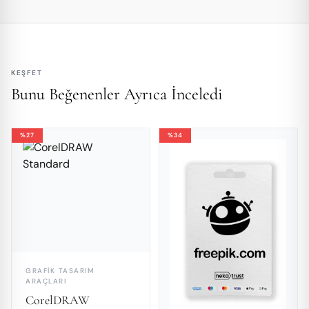
KEŞFET
Bunu Beğenenler Ayrıca İnceledi
%27
%34
GRAFIK TASARIM
ARAÇLARI
CorelDRAW