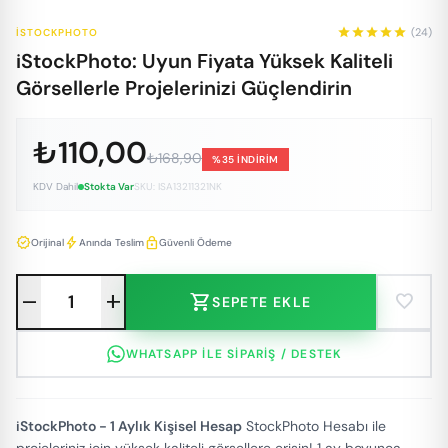
star
star
star
star
star
(24)
ISTOCKPHOTO
iStockPhoto: Uyun Fiyata Yüksek Kaliteli
Görsellerle Projelerinizi Güçlendirin
₺110,00
₺168,90
%35 İNDİRİM
KDV Dahil
Stokta Var
SKU: ISA13211321NK
verified
bolt
lock
Orijinal
Anında Teslim
Güvenli Ödeme
remove
add
shopping_cart
favorite
SEPETE EKLE
WHATSAPP ILE SIPARIŞ / DESTEK
iStockPhoto - 1 Aylık Kişisel Hesap
StockPhoto Hesabı ile