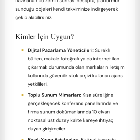
hazırlanan bu zemin sonrası hesapta, platformun
sunduğu objeleri kendi takviminize indirgeyerek
çekip alabilirsiniz.
Kimler İçin Uygun?
Dijital Pazarlama Yöneticileri:
Sürekli
bülten, makale fotoğrafı ya da internet ilanı
çıkarmak durumunda olan markaların iletişim
kollarında güvenilir stok arşivi kullanan ajans
yetkilileri.
Toplu Sunum Mimarları:
Kısa süreliğine
gerçekleşecek konferans panellerinde ve
firma sunum dokümanlarında 10 civarı
noktasal üst düzey kalite kareye ihtiyaç
duyan girişimciler.
Basılı Yayın Asistanları:
Fiziksel basımda