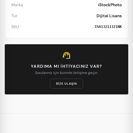
Marka
iStockPhoto
Tür
Dijital Lisans
SKU
ISA13211321NK
support_agent
YARDIMA MI IHTIYACINIZ VAR?
Sorularınız için bizimle iletişime geçin.
BIZE ULAŞIN