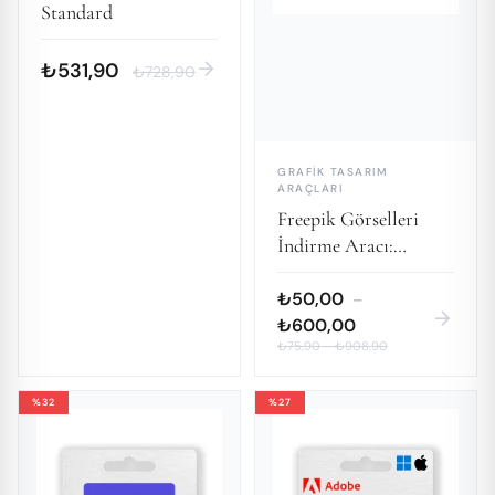
Standard
arrow_forward
₺531,90
₺728,90
GRAFIK TASARIM
ARAÇLARI
Freepik Görselleri
İndirme Aracı:
Yaratıcı İçerikler için
Pratik Çözüm
₺50,00
–
arrow_forward
₺600,00
₺75,90
–
₺908,90
%32
%27