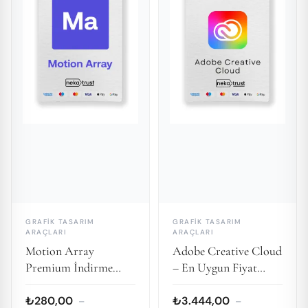
GRAFIK TASARIM
GRAFIK TASARIM
ARAÇLARI
ARAÇLARI
Motion Array
Adobe Creative Cloud
Premium İndirme
– En Uygun Fiyat
Aracı: Yüksek Kaliteli
Garantisi
Video ve Multimedya
₺280,00
₺3.444,00
–
–