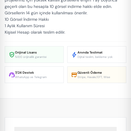
projeleriniz için yüksek kaliteli görsellere erişin! 1 ay boyunca
geçerli olan bu hesapla 10 görsel indirme hakkı elde edin.
Görsellerin 14 gün içinde kullanılması önerilir.
10 Görsel İndirme Hakkı
1 Aylık Kullanım Süresi
Kişisel Hesap olarak teslim edilir.
Orijinal Lisans
Anında Teslimat
verified_user
bolt
%100 orijinallik garantisi
Dijital teslim, bekleme yok
7/24 Destek
Güvenli Ödeme
support_agent
credit_score
WhatsApp ve Telegram
Stripe, Havale/EFT, Wise