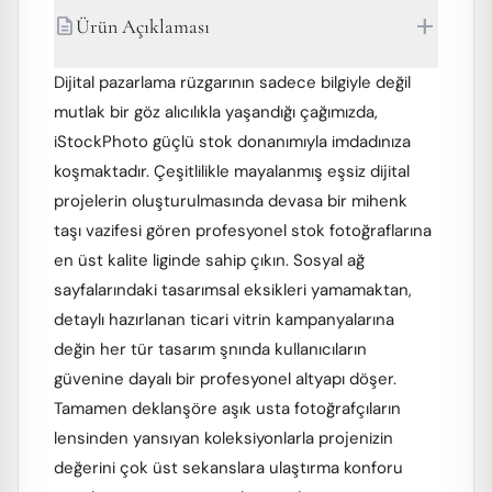
add
description
Ürün Açıklaması
Dijital pazarlama rüzgarının sadece bilgiyle değil
mutlak bir göz alıcılıkla yaşandığı çağımızda,
iStockPhoto güçlü stok donanımıyla imdadınıza
koşmaktadır. Çeşitlilikle mayalanmış eşsiz dijital
projelerin oluşturulmasında devasa bir mihenk
taşı vazifesi gören profesyonel stok fotoğraflarına
en üst kalite liginde sahip çıkın. Sosyal ağ
sayfalarındaki tasarımsal eksikleri yamamaktan,
detaylı hazırlanan ticari vitrin kampanyalarına
değin her tür tasarım şnında kullanıcıların
güvenine dayalı bir profesyonel altyapı döşer.
Tamamen deklanşöre aşık usta fotoğrafçıların
lensinden yansıyan koleksiyonlarla projenizin
değerini çok üst sekanslara ulaştırma konforu