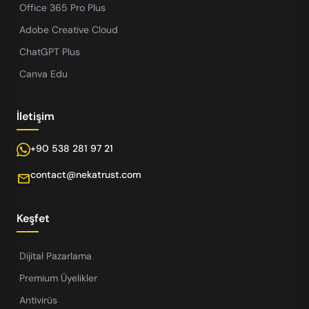
Office 365 Pro Plus
Adobe Creative Cloud
ChatGPT Plus
Canva Edu
İletişim
+90 538 281 97 21
contact@nekatrust.com
mail
Keşfet
Dijital Pazarlama
Premium Üyelikler
Antivirüs