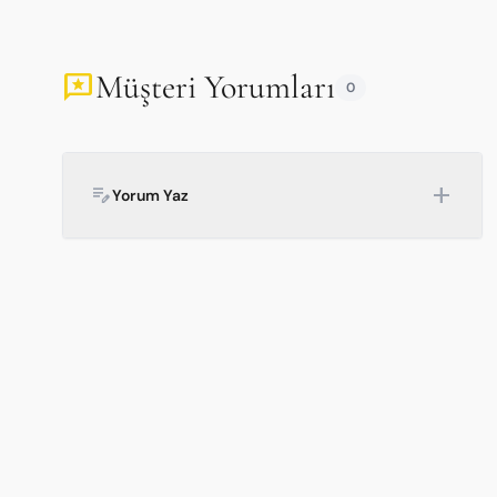
Müşteri Yorumları
reviews
0
add
edit_note
Yorum Yaz