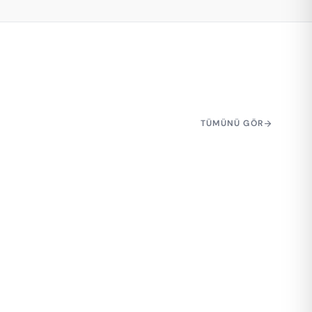
TÜMÜNÜ GÖR
arrow_forward