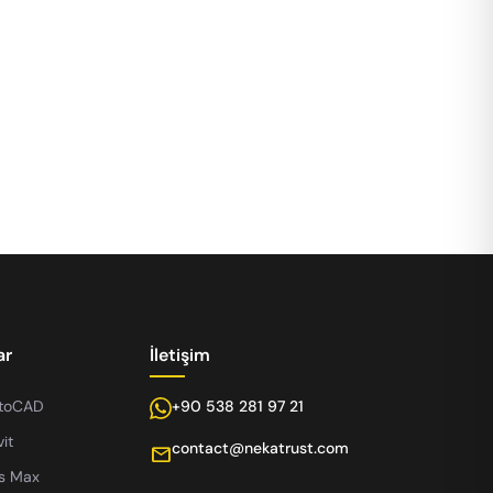
ar
İletişim
utoCAD
+90 538 281 97 21
it
contact@nekatrust.com
mail
s Max