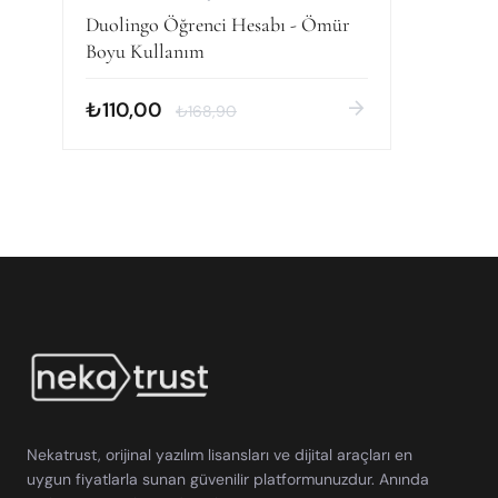
Duolingo Öğrenci Hesabı - Ömür
Boyu Kullanım
arrow_forward
₺110,00
₺168,90
Nekatrust, orijinal yazılım lisansları ve dijital araçları en
uygun fiyatlarla sunan güvenilir platformunuzdur. Anında