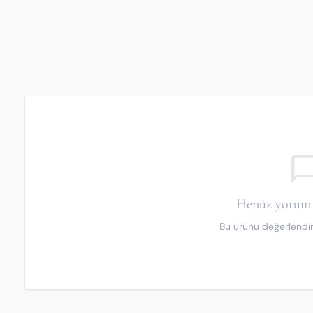
chat_bubble_o
Henüz yorum 
Bu ürünü değerlendiren