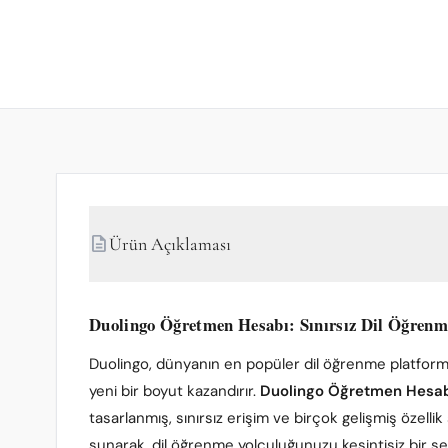
description
Ürün Açıklaması
Duolingo Öğretmen Hesabı: Sınırsız Dil Öğrenm
Duolingo, dünyanın en popüler dil öğrenme platformla
yeni bir boyut kazandırır.
Duolingo Öğretmen Hesa
tasarlanmış, sınırsız erişim ve birçok gelişmiş özell
sunarak, dil öğrenme yolculuğunuzu kesintisiz bir şek