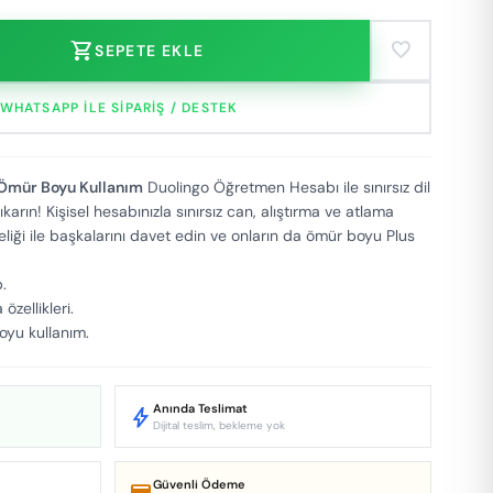
shopping_cart
favorite
SEPETE EKLE
WHATSAPP ILE SIPARIŞ / DESTEK
Ömür Boyu Kullanım
Duolingo Öğretmen Hesabı ile sınırsız dil
arın! Kişisel hesabınızla sınırsız can, alıştırma ve atlama
yeliği ile başkalarını davet edin ve onların da ömür boyu Plus
p.
özellikleri.
oyu kullanım.
Anında Teslimat
bolt
Dijital teslim, bekleme yok
Güvenli Ödeme
credit_score