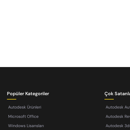
Popüler Kategoriler
Çok Satanl
Autodesk Ürünleri
Autodesk A
Microsoft Office
Autodesk Rev
Windows Lisansları
Autodesk 3d