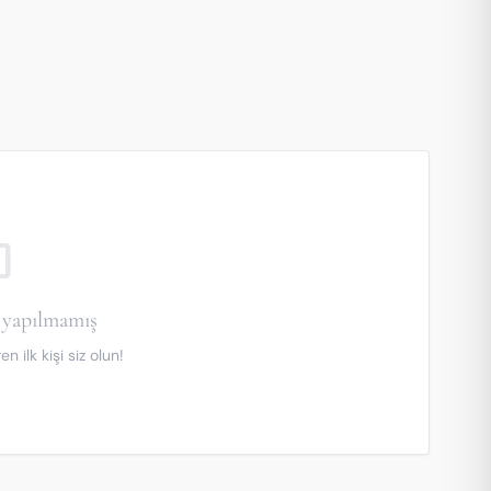
utline
yapılmamış
 ilk kişi siz olun!