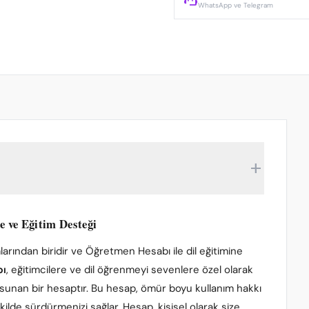
WhatsApp ve Telegram
add
e ve Eğitim Desteği
rından biridir ve Öğretmen Hesabı ile dil eğitimine
bı
, eğitimcilere ve dil öğrenmeyi sevenlere özel olarak
ik sunan bir hesaptır. Bu hesap, ömür boyu kullanım hakkı
ilde sürdürmenizi sağlar. Hesap, kişisel olarak size