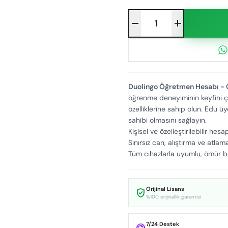
remove
add
Duolingo Öğretmen Hesabı - 
öğrenme deneyiminin keyfini çık
özelliklerine sahip olun. Edu ü
sahibi olmasını sağlayın.
Kişisel ve özelleştirilebilir hesa
Sınırsız can, alıştırma ve atlama 
Tüm cihazlarla uyumlu, ömür b
Orijinal Lisans
verified_user
%100 orijinallik garantisi
7/24 Destek
support_agent