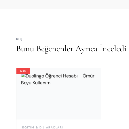
KEŞFET
Bunu Beğenenler Ayrıca İnceledi
%35
EĞITIM & DIL ARAÇLARI