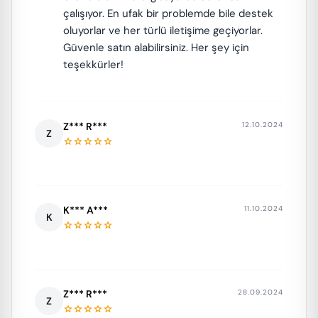
çalışıyor. En ufak bir problemde bile destek
oluyorlar ve her türlü iletişime geçiyorlar.
Güvenle satın alabilirsiniz. Her şey için
teşekkürler!
Z*** R***
12.10.2024
Z
star
star
star
star
star
K*** A***
11.10.2024
K
star
star
star
star
star
Z*** R***
28.09.2024
Z
star
star
star
star
star