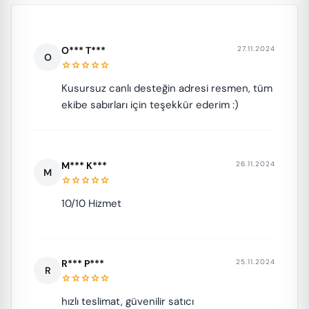
O*** T***
27.11.2024
O
star
star
star
star
star
Kusursuz canlı desteğin adresi resmen, tüm
ekibe sabırları için teşekkür ederim :)
M*** K***
26.11.2024
M
star
star
star
star
star
10/10 Hizmet
R*** P***
25.11.2024
R
star
star
star
star
star
hızlı teslimat, güvenilir satıcı