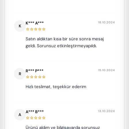
K*** A***
18.10.2024
K
star
star
star
star
star
Satın aldıktan kısa bir süre sonra mesaj
geldi. Sorunsuz etkinleştirmeyapıldı.
R*** P***
15.10.2024
R
star
star
star
star
star
Hızlı teslimat, teşekkür ederim
A*** B***
13.10.2024
A
star
star
star
star
star
Ürünü aldım ve bilgisayarda sorunsuz