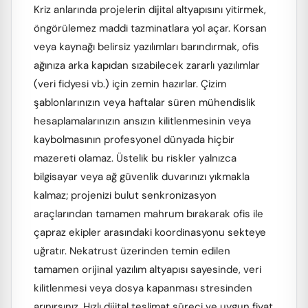
Kriz anlarında projelerin dijital altyapısını yitirmek,
öngörülemez maddi tazminatlara yol açar. Korsan
veya kaynağı belirsiz yazılımları barındırmak, ofis
ağınıza arka kapıdan sızabilecek zararlı yazılımlar
(veri fidyesi vb.) için zemin hazırlar. Çizim
şablonlarınızın veya haftalar süren mühendislik
hesaplamalarınızın ansızın kilitlenmesinin veya
kaybolmasının profesyonel dünyada hiçbir
mazereti olamaz. Üstelik bu riskler yalnızca
bilgisayar veya ağ güvenlik duvarınızı yıkmakla
kalmaz; projenizi bulut senkronizasyon
araçlarından tamamen mahrum bırakarak ofis ile
çapraz ekipler arasındaki koordinasyonu sekteye
uğratır. Nekatrust üzerinden temin edilen
tamamen orijinal yazılım altyapısı sayesinde, veri
kilitlenmesi veya dosya kapanması stresinden
arınırsınız. Hızlı dijital teslimat süreci ve uygun fiyat