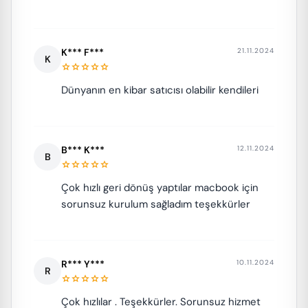
K*** F***
21.11.2024
K
star
star
star
star
star
Dünyanın en kibar satıcısı olabilir kendileri
B*** K***
12.11.2024
B
star
star
star
star
star
Çok hızlı geri dönüş yaptılar macbook için
sorunsuz kurulum sağladım teşekkürler
R*** Y***
10.11.2024
R
star
star
star
star
star
Çok hızlılar . Teşekkürler. Sorunsuz hizmet