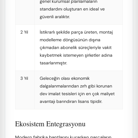
genel kurumsal planlamaların
standardını oluşturan en ideal ve
güvenli aralıktır.
2 Yıl
İstikrarlı şekilde parça üreten, montaj
modelleme döngüsünün dışına
çıkmadan abonelik süreçleriyle vakit
kaybetmek istemeyen şirketler adına
tasarlanmıştır.
3 Yıl
Geleceğin olası ekonomik
dalgalanmalarından zırh gibi korunan
dev imalat tesisleri için en çok maliyet
avantajı barındıran lisans tipidir.
Ekosistem Entegrasyonu
Modern fabrika bantlarını kurarken parçaların