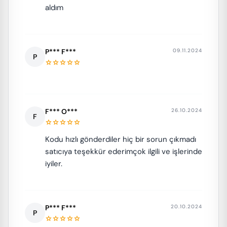
aldım
P*** F***
09.11.2024
P
star
star
star
star
star
F*** O***
26.10.2024
F
star
star
star
star
star
Kodu hızlı gönderdiler hiç bir sorun çıkmadı
satıcıya teşekkür ederimçok ilgili ve işlerinde
iyiler.
P*** F***
20.10.2024
P
star
star
star
star
star