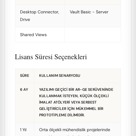
Desktop Connector,
Vault Basic - Server
Drive
Shared Views
Lisans Süresi Seçenekleri
SÜRE
KULLANIM SENARYOSU
6 AY
YAZILIMI GEÇICI BIR AR-GE SERÜVENINDE
KULLANMAK ISTEYEN, KÜÇÜK ÖLÇEKLI
IMALAT ATÖLYERI VEYA SERBEST
GELIŞTIRICILER IÇIN MÜKEMMEL BIR
PROTOTIPLEME DILIMIDIR.
1 Yıl
Orta ölçekli mühendislik projelerinde