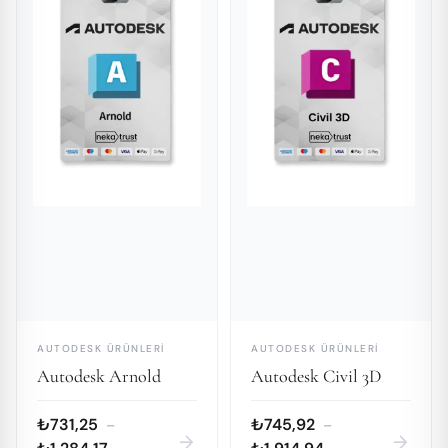
AUTODESK ÜRÜNLERI
AUTODESK ÜRÜNLERI
Autodesk Arnold
Autodesk Civil 3D
₺731,25
₺745,92
–
–
arrow_forward
arrow_forward