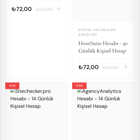
Hesap
arrow_forward
₺72,00
₺102,90
DIJITAL PAZARLAMA
ARAÇLARI
HootSuite Hesabı - 30
Günlük Kişisel Hesap
arrow_forward
₺72,00
₺101,90
%33
%30