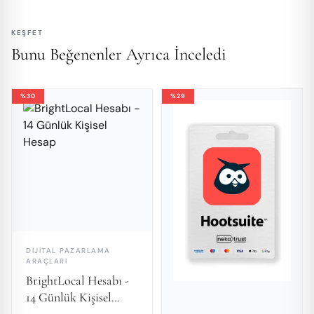
KEŞFET
Bunu Beğenenler Ayrıca İnceledi
%30
%29
DIJITAL PAZARLAMA
ARAÇLARI
BrightLocal Hesabı -
14 Günlük Kişisel