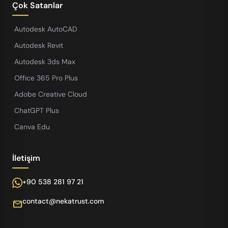
Çok Satanlar
Autodesk AutoCAD
Autodesk Revit
Autodesk 3ds Max
Office 365 Pro Plus
Adobe Creative Cloud
ChatGPT Plus
Canva Edu
İletişim
+90 538 281 97 21
contact@nekatrust.com
mail