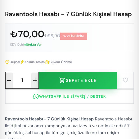
Raventools Hesabı - 7 Günlük Kişisel Hesap
₺70,00
₺98,90
%29 İNDİRİM
KDV Dahil
Stokta Var
verified
bolt
lock
Orijinal
Anında Teslim
Güvenli Ödeme
remove
add
shopping_cart
favorite
SEPETE EKLE
WHATSAPP ILE SIPARIŞ / DESTEK
Raventools Hesabı - 7 Günlük Kişisel Hesap
Raventools Hesabı
ile dijital pazarlama kampanyalarınızı izleyin ve optimize edin! 7
günlük kişisel hesap ile tüm gelişmiş özelliklere tam erişim