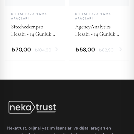
DIJITAL PAZARLAMA
DIJITAL PAZARLAMA
ARAÇLARI
ARAÇLARI
Sitechecker.pro
AgencyAnalytics
Hesabı - 14 Günlük
Hesabı - 14 Günlük
Kişisel Hesap
Kişisel Hesap
arrow_forward
arrow_forward
₺70,00
₺58,00
₺104,90
₺82,90
Nekatrust, orijinal yazılım lisansları ve dijital araçları en