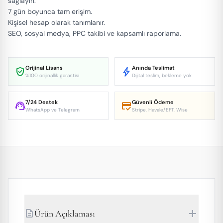
sağlayın.
7 gün boyunca tam erişim.
Kişisel hesap olarak tanımlanır.
SEO, sosyal medya, PPC takibi ve kapsamlı raporlama.
Orijinal Lisans
Anında Teslimat
verified_user
bolt
%100 orijinallik garantisi
Dijital teslim, bekleme yok
7/24 Destek
Güvenli Ödeme
support_agent
credit_score
WhatsApp ve Telegram
Stripe, Havale/EFT, Wise
add
description
Ürün Açıklaması