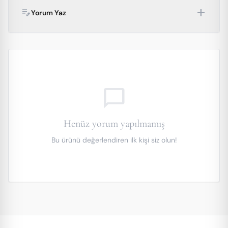
add
edit_note
Yorum Yaz
chat_bubble_outline
Henüz yorum yapılmamış
Bu ürünü değerlendiren ilk kişi siz olun!