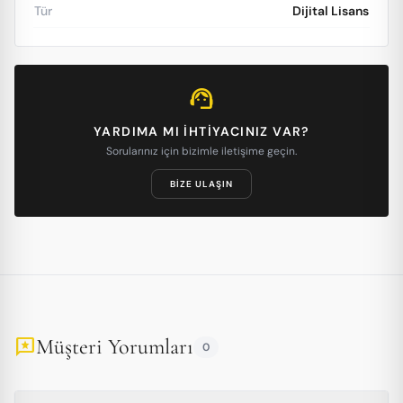
Tür
Dijital Lisans
support_agent
YARDIMA MI IHTIYACINIZ VAR?
Sorularınız için bizimle iletişime geçin.
BIZE ULAŞIN
Müşteri Yorumları
reviews
0