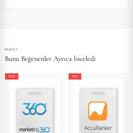
KEŞFET
Bunu Beğenenler Ayrıca İnceledi
%32
%31