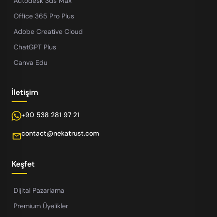
Autodesk 3ds Max
Office 365 Pro Plus
Adobe Creative Cloud
ChatGPT Plus
Canva Edu
İletişim
+90 538 281 97 21
contact@nekatrust.com
mail
Keşfet
Dijital Pazarlama
Premium Üyelikler