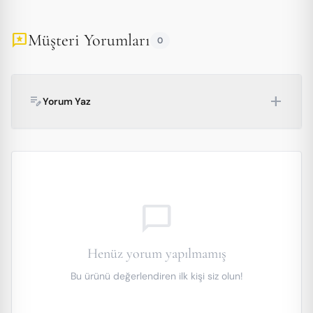
Müşteri Yorumları
reviews
0
add
edit_note
Yorum Yaz
chat_bubble_outline
Henüz yorum yapılmamış
Bu ürünü değerlendiren ilk kişi siz olun!