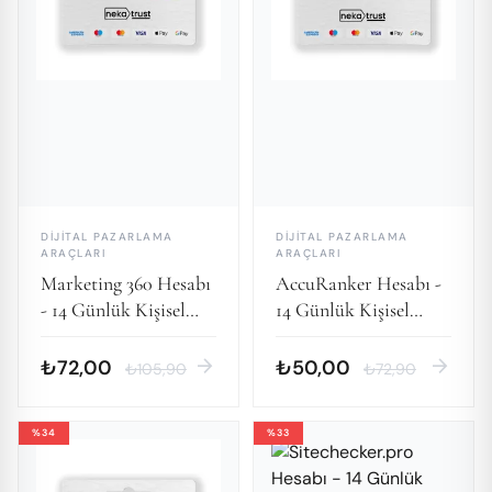
DIJITAL PAZARLAMA
DIJITAL PAZARLAMA
ARAÇLARI
ARAÇLARI
Marketing 360 Hesabı
AccuRanker Hesabı -
- 14 Günlük Kişisel
14 Günlük Kişisel
Hesap
Hesap
arrow_forward
arrow_forward
₺72,00
₺50,00
₺105,90
₺72,90
%34
%33