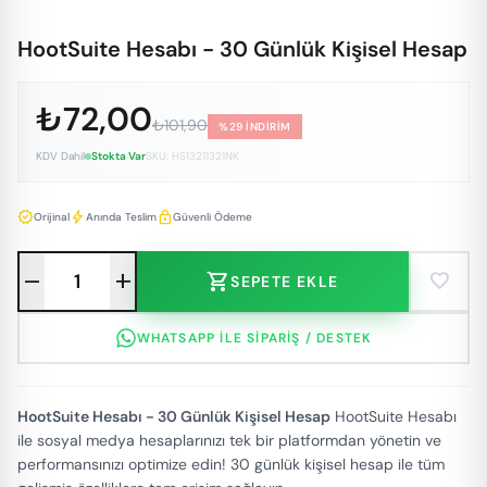
HootSuite Hesabı - 30 Günlük Kişisel Hesap
₺72,00
₺101,90
%29 İNDİRİM
KDV Dahil
Stokta Var
SKU: HS13211321NK
verified
bolt
lock
Orijinal
Anında Teslim
Güvenli Ödeme
remove
add
shopping_cart
favorite
SEPETE EKLE
WHATSAPP ILE SIPARIŞ / DESTEK
HootSuite Hesabı - 30 Günlük Kişisel Hesap
HootSuite Hesabı
ile sosyal medya hesaplarınızı tek bir platformdan yönetin ve
performansınızı optimize edin! 30 günlük kişisel hesap ile tüm