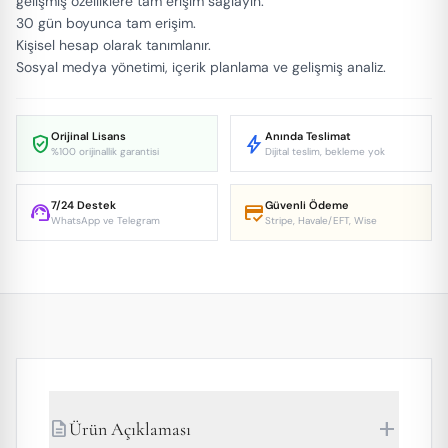
gelişmiş özelliklere tam erişim sağlayın.
30 gün boyunca tam erişim.
Kişisel hesap olarak tanımlanır.
Sosyal medya yönetimi, içerik planlama ve gelişmiş analiz.
Orijinal Lisans
Anında Teslimat
verified_user
bolt
%100 orijinallik garantisi
Dijital teslim, bekleme yok
7/24 Destek
Güvenli Ödeme
support_agent
credit_score
WhatsApp ve Telegram
Stripe, Havale/EFT, Wise
add
description
Ürün Açıklaması