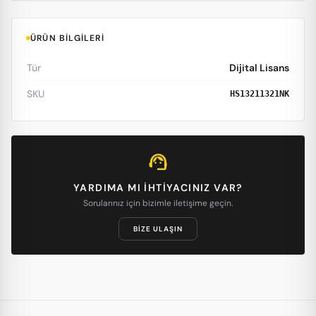
ÜRÜN BILGILERI
Tür
Dijital Lisans
SKU
HS13211321NK
support_agent
YARDIMA MI IHTIYACINIZ VAR?
Sorularınız için bizimle iletişime geçin.
BIZE ULAŞIN