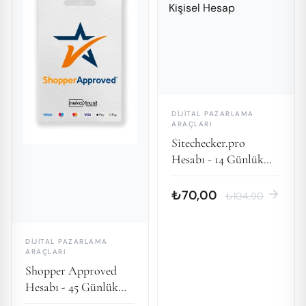
DIJITAL PAZARLAMA
ARAÇLARI
Sitechecker.pro
Hesabı - 14 Günlük
Kişisel Hesap
arrow_forward
₺70,00
₺104,90
DIJITAL PAZARLAMA
ARAÇLARI
Shopper Approved
Hesabı - 45 Günlük
Kişisel Hesap